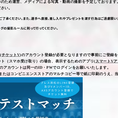
等のため運営、メディアによる写真・動画の撮影を予定しております
ださい。
ご了承ください。また、選手へ直接、差し入れやプレゼントを渡す行為はご遠慮願い
ーグの撮影ルールに則って行ってください。
D
(
チケットV
)
のアカウント登録が必要となりますので事前にご登録を
ット（スマホ受け取り）の場合、表示するためのアプリ
(
スマートV
ア
のアカウントは同一の
ID
・
PW
でログインをお願いいたします
。
またはコンビニエンスストアのマルチコピー等で紙に印刷のうえ、