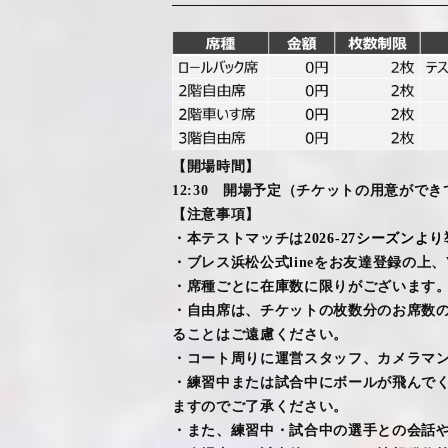
【開場時間】
1
2
:
30
開場予定（チケットの用意ができ
【
注意事項】
・本テストマッチは
2026-27
シーズンより
・ブレス浜松公式
line
をお友達登録の上、
・
席種ごと
に在庫数に限りがございます
・自由席は、チケットの枚数分のお席数
ることはご遠慮ください
。
・コート周りに運営スタッフ、カメラマ
・練習中または試合中にボールが飛んで
ますのでご了承ください。
・また、練習中・試合中の選手との会話