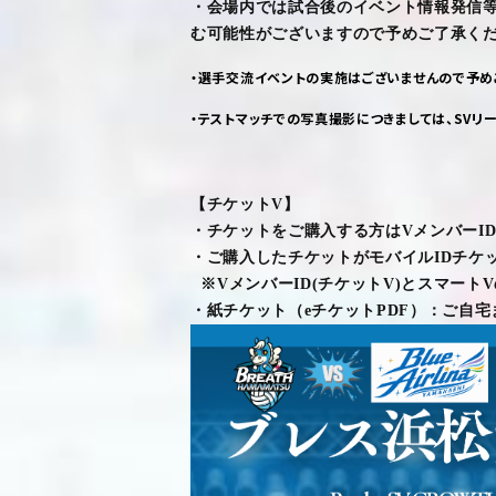
・会場内では試合後のイベント情報発信
む可能性がございますので予めご了承く
・選手交流イベントの実施はございませんので予め
・テストマッチでの写真撮影につきましては、
SV
リ
【チケット
V
】
・
チケットをご購入する方は
V
メンバー
I
・
ご購入したチケットがモバイル
ID
チケ
※
V
メンバー
ID
(
チケット
V
)
とスマート
V
・
紙チケット（
e
チケット
PDF
）：
ご自宅