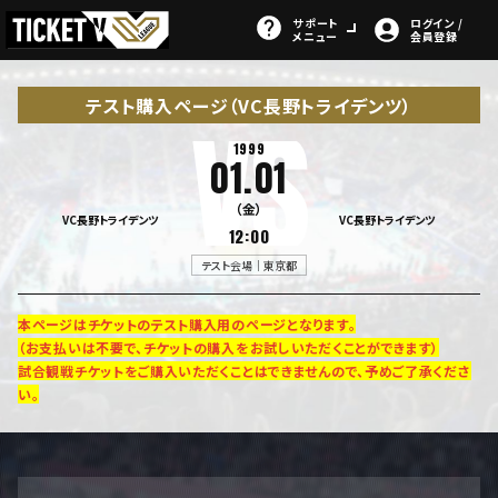
サポート
ログイン /
メニュー
会員登録
テスト購入ページ（VC長野トライデンツ）
1999
01.01
（金）
VC長野トライデンツ
VC長野トライデンツ
12:00
テスト会場｜東京都
本ページはチケットのテスト購入用のページとなります。
（お支払いは不要で、チケットの購入をお試しいただくことができます）
試合観戦チケットをご購入いただくことはできませんので、予めご了承くださ
い。