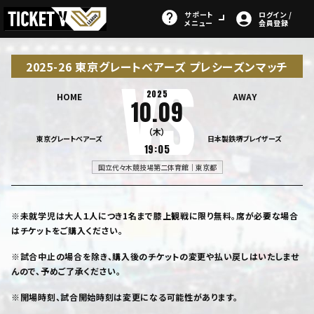
サポート
ログイン /
メニュー
会員登録
2025-26 東京グレートベアーズ プレシーズンマッチ
2025
HOME
AWAY
10.09
（木）
東京グレートベアーズ
日本製鉄堺ブレイザーズ
19:05
国立代々木競技場第二体育館｜東京都
※未就学児は大人１人につき
1
名まで膝上観戦に限り無料。席が必要な場合
はチケットをご購入ください。
※試合中止の場合を除き、購入後のチケットの変更や払い戻しはいたしませ
んので、予めご了承ください。
※開場時刻、試合開始時刻は変更になる可能性があります。