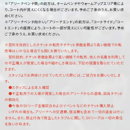
※「アリーナベンチ側」の前方は、チームベンチやウォームアップエリア等によ
り、コート内が見えにくくなる場合がございます。予めご了承のうえ、お買い求
めください。
※「アリーナベンチ向かい」「アリーナエンド」の前方は、「コートサイド」「コー
トエンド」の座席により、コートの一部が見えにくい可能性がございます。予め
ご了承のうえ、お買い求めください。
※営利を目的としたチケットの転売やチケット券面金額より高い価格での転
売等はいかなる場合でも固くお断りいたします。
営利目的、チケット券面金額より高い価格での転売、他人の名義を利用して
の不正購入が発覚した場合や疑わしき場合は、下記の措置を取らせていただ
きます。
スタッフよりお声掛けさせていただいた際には、ご協力をお願いいたしま
す。
●スタッフによる本人確認
●不正転売での入場が発覚した場合のアリーナからの退場、該当チケット
の無効化
●今後のSVリーグ主催試合およびイベントなどのチケット購入禁止
いずれの場合も、アリーナへの交通費、宿泊費も含めて一切の返金は行い
ません。また、禁止行為で発生したトラブルに関して、SVリーグは一切の責任
を負いかねます。