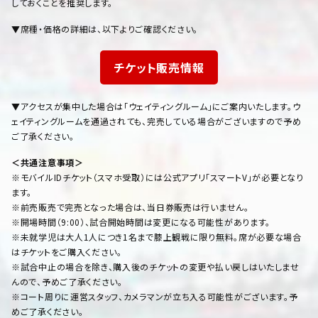
しておくことを推奨します。
▼席種・価格の詳細は、以下よりご確認ください。
チケット販売情報
▼アクセスが集中した場合は「ウェイティングルーム」にご案内いたします。ウ
ェイティングルームを通過されても、完売している場合がございますので予め
ご了承ください。
＜共通注意事項＞
※モバイルIDチケット（スマホ受取）には公式アプリ「スマートV」が必要となり
ます。
※前売販売で完売となった場合は、当日券販売は行いません。
※開場時間（9:00）、試合開始時間は変更になる可能性があります。
※未就学児は大人1人につき1名まで膝上観戦に限り無料。席が必要な場合
はチケットをご購入ください。
※試合中止の場合を除き、購入後のチケットの変更や払い戻しはいたしませ
んので、予めご了承ください。
※コート周りに運営スタッフ、カメラマンが立ち入る可能性がございます。予
めご了承ください。