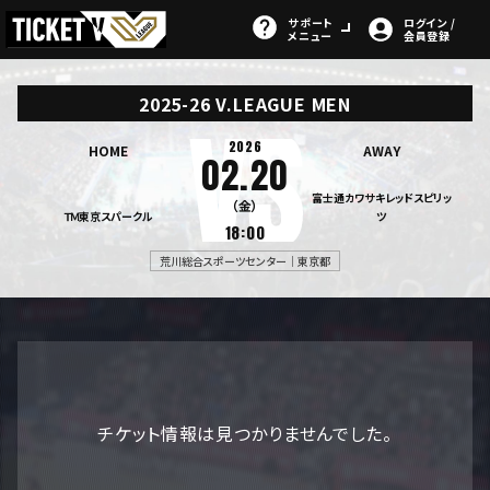
サポート
ログイン /
メニュー
会員登録
2025-26 V.LEAGUE MEN
2026
HOME
AWAY
02.20
富士通カワサキレッドスピリッ
（金）
ＴＭ東京スパークル
ツ
18:00
荒川総合スポーツセンター｜東京都
チケット情報は見つかりませんでした。