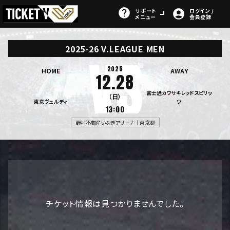
サポート
ログイン /
メニュー
会員登録
2025-26 V.LEAGUE MEN
2025
HOME
AWAY
12.28
富士通カワサキレッドスピリッ
（日）
東京ヴェルディ
ツ
13:00
野村不動産いなぎアリーナ｜東京都
チケット情報は見つかりませんでした。