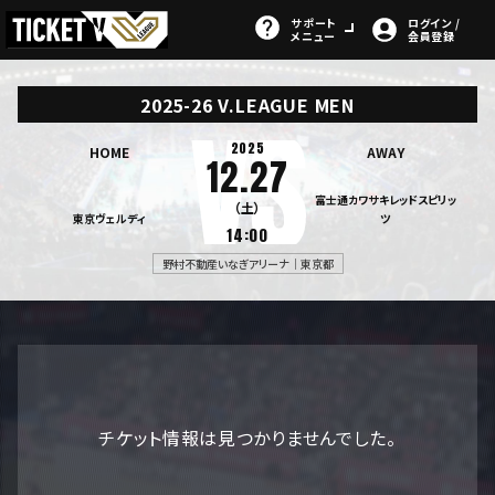
サポート
ログイン /
メニュー
会員登録
2025-26 V.LEAGUE MEN
2025
HOME
AWAY
12.27
富士通カワサキレッドスピリッ
（土）
東京ヴェルディ
ツ
14:00
野村不動産いなぎアリーナ｜東京都
チケット情報は見つかりませんでした。