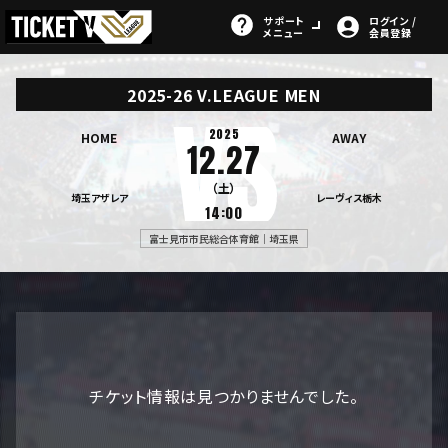
サポート
ログイン /
メニュー
会員登録
2025-26 V.LEAGUE MEN
2025
HOME
AWAY
12.27
（土）
埼玉アザレア
レーヴィス栃木
14:00
富士見市市民総合体育館｜埼玉県
チケット情報は見つかりませんでした。