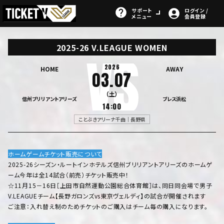
サポート
ログイン /
メニュー
会員登録
2025-26 V.LEAGUE WOMEN
2026
HOME
AWAY
03.07
（土）
信州ブリリアントアリーズ
ブレス浜松
14:00
ことぶきアリーナ千曲｜長野県
ホームゲームチケット販売について
2025-26シーズン・ルートインホテルズ信州ブリリアントアリーズのホームゲ
ーム今年は全14試合（前売）チケット販売中！
☆11月15－16日［上田市自然運動公園総合体育館］は、同日同会場で男子
V.LEAGUEチーム【長野ガロンズvs東京ヴェルディ】の試合が開催されます
ご注意：入れ替え制のためチケットのご購入はチーム毎の購入になります。