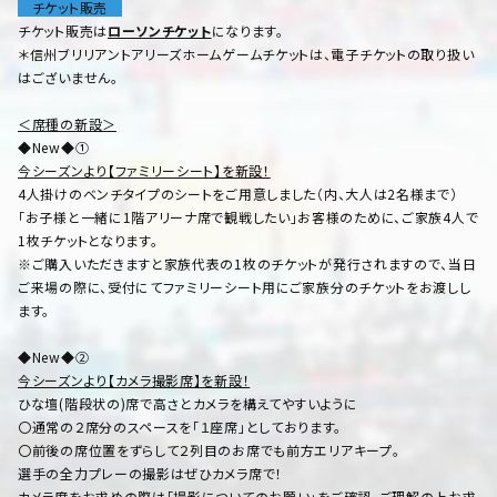
チケット販売
チケット販売は
ローソンチケット
になります。
＊信州ブリリアントアリーズホームゲームチケットは、電子チケットの取り扱い
はございません。
＜席種の新設＞
◆New◆①
今シーズンより【ファミリーシート】を新設！
4人掛けのベンチタイプのシートをご用意しました（内、大人は2名様まで）
「お子様と一緒に1階アリーナ席で観戦したい」お客様のために、ご家族4人で
1枚チケットとなります。
※ご購入いただきますと家族代表の1枚のチケットが発行されますので、当日
ご来場の際に、受付にてファミリーシート用にご家族分のチケットをお渡しし
ます。
◆New◆②
今シーズンより【カメラ撮影席】を新設！
ひな壇(階段状の)席で高さとカメラを構えてやすいように
〇通常の２席分のスペースを「１座席」としております。
〇前後の席位置をずらして２列目のお席でも前方エリアキープ。
選手の全力プレーの撮影はぜひカメラ席で！
カメラ席をお求めの際は「撮影についてのお願い」をご確認、ご理解の上お求