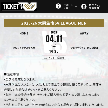
サポート
ログイン /
メニュー
会員登録
2025-26 大同生命SV.LEAGUE MEN
2026
HOME
AWAY
04.11
（土）
ウルフドッグス名古屋
ジェイテクトSTINGS愛知
14:35
エントリオ｜愛知県
■注意事項
・全席指定席となります。
・未就学児は大人1人につき1名まで膝上での観戦に限り無料。但し、座席を
必要とする場合はチケットをご購入ください。
・試合中止の場合を除き、チケットご購入後の変更や払い戻しはいたしませ
ん。予めご了承ください。
・営利を目的としたチケットの転売はいかなる場合でも固くお断りいたします。