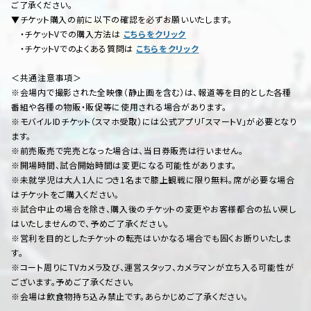
ご了承ください。
▼チケット購入の前に以下の確認を必ずお願いいたします。
・チケットVでの購入方法は
こちらをクリック
・チケットVでのよくある質問は
こちらをクリック
＜共通注意事項＞
※会場内で撮影された全映像（静止画を含む）は、報道等を目的とした各種
番組や各種の物販・販促等に使用される場合があります。
※モバイルIDチケット（スマホ受取）には公式アプリ「スマートV」が必要となり
ます。
※前売販売で完売となった場合は、当日券販売は行いません。
※開場時間、試合開始時間は変更になる可能性があります。
※未就学児は大人1人につき1名まで膝上観戦に限り無料。席が必要な場合
はチケットをご購入ください。
※試合中止の場合を除き、購入後のチケットの変更やお客様都合の払い戻し
はいたしませんので、予めご了承ください。
※営利を目的としたチケットの転売はいかなる場合でも固くお断りいたしま
す。
※コート周りにTVカメラ及び、運営スタッフ、カメラマンが立ち入る可能性が
ございます。予めご了承ください。
※会場は飲食物持ち込み禁止です。あらかじめご了承ください。