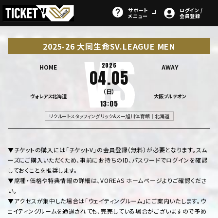
サポート
ログイン /
メニュー
会員登録
2025-26 大同生命SV.LEAGUE MEN
2026
HOME
AWAY
04.05
（日）
ヴォレアス北海道
大阪ブルテオン
13:05
リクルートスタッフィング リック&スー旭川体育館｜北海道
▼チケットの購入には「チケットV」の会員登録（無料）が必要となります。スム
ーズにご購入いただくため、事前にお持ちのID、パスワードでログインを確認
しておくことを推奨します。
▼席種・価格や特典情報の詳細は、VOREAS ホームページよりご確認くださ
い。
▼アクセスが集中した場合は「ウェイティングルーム」にご案内いたします。ウ
ェイティングルームを通過されても、完売している場合がございますので予め