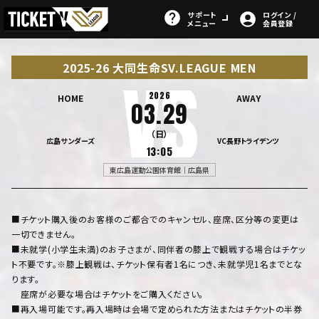
サポート
ログイン /
メニュー
会員登録
2025-26 大同生命SV.LEAGUE MEN
2026
HOME
AWAY
03.29
（日）
広島サンダーズ
VC長野トライデンツ
13:05
東広島運動公園体育館｜広島県
■チケット購入後のお客様のご都合でのキャンセル、座席、区分等の変更は
一切できません。
■未就学(小学生未満)のお子さまが、同伴者の膝上で観戦する場合はチケッ
ト不要です。※膝上観戦は、チケット保有者1名につき、未就学児1名までとな
ります。
座席が必要な場合はチケットをご購入ください。
■再入場可能です。再入場時は会場で定められた方法またはチケットの半券