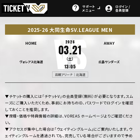
サポート
ログイン /
メニュー
会員登録
2025-26 大同生命SV.LEAGUE MEN
2026
HOME
AWAY
03.21
（土）
ヴォレアス北海道
広島サンダーズ
13:05
函館アリーナ｜北海道
▼チケットの購入には「チケットV」の会員登録（無料）が必要となります。スム
ーズにご購入いただくため、事前にお持ちのID、パスワードでログインを確認
しておくことを推奨します。
▼席種・価格や特典情報の詳細は、VOREAS ホームページよりご確認くださ
い。
▼アクセスが集中した場合は「ウェイティングルーム」にご案内いたします。ウ
ェイティングルームを通過されても、完売している場合がございますので予め