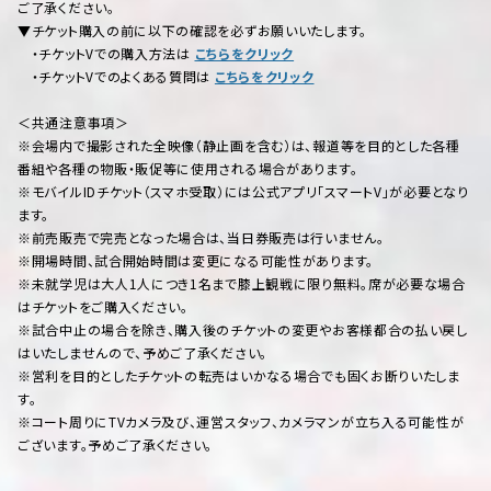
ご了承ください。
▼チケット購入の前に以下の確認を必ずお願いいたします。
・チケットVでの購入方法は
こちらをクリック
・チケットVでのよくある質問は
こちらをクリック
＜共通注意事項＞
※会場内で撮影された全映像（静止画を含む）は、報道等を目的とした各種
番組や各種の物販・販促等に使用される場合があります。
※モバイルIDチケット（スマホ受取）には公式アプリ「スマートV」が必要となり
ます。
※前売販売で完売となった場合は、当日券販売は行いません。
※開場時間、試合開始時間は変更になる可能性があります。
※未就学児は大人1人につき1名まで膝上観戦に限り無料。席が必要な場合
はチケットをご購入ください。
※試合中止の場合を除き、購入後のチケットの変更やお客様都合の払い戻し
はいたしませんので、予めご了承ください。
※営利を目的としたチケットの転売はいかなる場合でも固くお断りいたしま
す。
※コート周りにTVカメラ及び、運営スタッフ、カメラマンが立ち入る可能性が
ございます。予めご了承ください。