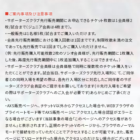
■ご案内事項及び注意事項
・サポーターズクラブ先行販売期間にお申込できるチケット枚数は1会員様2
枚/試合まで（ジュニア会員は4枚まで）。
・一般販売は1名様5枚/試合までご購入いただけます。
・会員先行販売期間における購入回数は1回までです。制限枚数未満の注文
であっても先行販売では1回までしかご購入いただけません。
（例：先行販売購入可能枚数2枚のソシオ会員様が、先行販売期間に1枚購入
した後、再度先行販売期間中に1枚追加購入することはできません。）
・サポーターズクラブ会員様は会員価格で同時に複数枚のチケット購入をい
ただくことができます。試合当日、サポーターズクラブ先行入場列にて、ご同伴
者との同時入場を希望の際は、各先行入場区分に対応したご同伴者のサポ
ーターズクラブ会員証のご提示をお願いしております(※先行入場をご希望
の際はサポーターズクラブへのご入会が必要です)あらかじめご了承くださ
い。
・AXS販売ページへ、チケットV以外からアクセスした場合や、WEBブラウザの
プライベートモード等でAXS販売ページにアクセスした場合認証がエラーと
なる場合がございます（当該事象の場合「このページへのアクセス権があり
ません」と表示されます）。正規のチケットVのページから、ブラウザのノーマル
モードで接続を行っていただくことでアクセスすることが可能です。また、販売
ページにてリロードを行った場合もアクセスいただけない場合がございます。