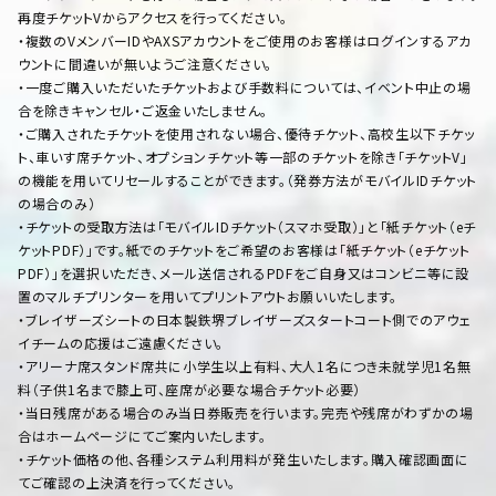
再度チケットVからアクセスを行ってください。
・複数のVメンバーIDやAXSアカウントをご使用のお客様はログインするアカ
ウントに間違いが無いようご注意ください。
・一度ご購入いただいたチケットおよび手数料については、イベント中止の場
合を除きキャンセル・ご返金いたしません。
・ご購入されたチケットを使用されない場合、優待チケット、高校生以下チケッ
ト、車いす席チケット、オプションチケット等一部のチケットを除き「チケットV」
の機能を用いてリセールすることができます。（発券方法がモバイルIDチケット
の場合のみ）
・チケットの受取方法は「モバイルIDチケット（スマホ受取）」と「紙チケット（eチ
ケットPDF）」です。紙でのチケットをご希望のお客様は「紙チケット（eチケット
PDF）」を選択いただき、メール送信されるPDFをご自身又はコンビニ等に設
置のマルチプリンターを用いてプリントアウトお願いいたします。
・ブレイザーズシートの日本製鉄堺ブレイザーズスタートコート側でのアウェ
イチームの応援はご遠慮ください。
・アリーナ席スタンド席共に小学生以上有料、大人1名につき未就学児1名無
料（子供1名まで膝上可、座席が必要な場合チケット必要）
・当日残席がある場合のみ当日券販売を行います。完売や残席がわずかの場
合はホームページにてご案内いたします。
・チケット価格の他、各種システム利用料が発生いたします。購入確認画面に
てご確認の上決済を行ってください。