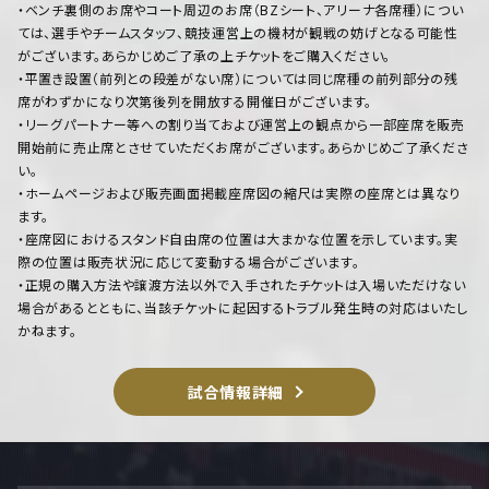
・ベンチ裏側のお席やコート周辺のお席（BZシート、アリーナ各席種）につい
ては、選手やチームスタッフ、競技運営上の機材が観戦の妨げとなる可能性
がございます。あらかじめご了承の上チケットをご購入ください。
・平置き設置（前列との段差がない席）については同じ席種の前列部分の残
席がわずかになり次第後列を開放する開催日がございます。
・リーグパートナー等への割り当ておよび運営上の観点から一部座席を販売
開始前に売止席とさせていただくお席がございます。あらかじめご了承くださ
い。
・ホームページおよび販売画面掲載座席図の縮尺は実際の座席とは異なり
ます。
・座席図におけるスタンド自由席の位置は大まかな位置を示しています。実
際の位置は販売状況に応じて変動する場合がございます。
・正規の購入方法や譲渡方法以外で入手されたチケットは入場いただけない
場合があるとともに、当該チケットに起因するトラブル発生時の対応はいたし
かねます。
試合情報詳細