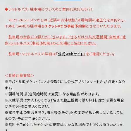
◆シャトルバス・駐車場についてのご案内（2025/10/7）
2025-26シーズンからは、近隣の渋滞緩和/来場時間の適正化を目的とし、
HOME GAMEの駐車場を
チケットVでの事前予約制
とさせていただきます。
駐車場の台数には限りがございます。できるだけ公共交通機関・自転車・徒
歩・シャトルバス（事前予約制）のご来場にご協力ください。
駐車場・シャトルバスの詳細は「
公式Webサイト
」をご確認ください。
＜共通注意事項＞
※モバイルIDチケット（スマホ受取）には公式アプリ「スマートV」が必要となり
ます。
※開場時間、試合開始時間は変更になる可能性があります。
※未就学児は大人1人につき1名まで膝上観戦に限り無料。席が必要な場合
はチケットをご購入ください。
※試合中止の場合を除き、購入後のチケットの変更や払い戻しはいたしませ
んので、予めご了承ください。
※営利を目的としたチケットの転売はいかなる場合でも固くお断りいたしま
す。