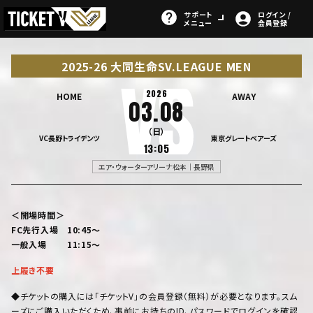
サポート
ログイン /
メニュー
会員登録
2025-26 大同生命SV.LEAGUE MEN
2026
HOME
AWAY
03.08
（日）
VC長野トライデンツ
東京グレートベアーズ
13:05
エア・ウォーターアリーナ松本｜長野県
＜開場時間＞
FC先行入場 10:45〜
一般入場 11:15〜
上履き不要
◆チケットの購入には「チケットV」の会員登録（無料）が必要となります。スム
ーズにご購入いただくため、事前にお持ちのID、パスワードでログインを確認