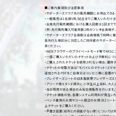
■ご案内事項及び注意事項
・サポーターズクラブ先行販売期間にお申込できるチ
・一般販売は1名様5枚/試合までご購入いただけま
・会員先行販売期間における購入回数は1回までで
（例：先行販売購入可能枚数2枚のソシオ会員様が
・サポーターズクラブ会員様は会員価格で同時に複
各先行入場区分に対応したご同伴者のサポーター
承ください。
・WEBブラウザーのプライベートモード等でAXS
・一度ご購入いただいたチケットおよび手数料につ
・ご購入されたチケットを使用されない場合、優待チ
・チケットの受取方法は「モバイルIDチケット（スマホ
送信されるPDFをご自身又はコンビニ等に設置の
・ブレイザーズシートの日本製鉄堺ブレイザーズス
・アリーナ席スタンド席共に小学生以上有料、大人
・当日残席がある場合のみ当日券販売を行います
・チケット価格の他、各種システム利用料が発生い
・ベンチ裏側のお席やコート周辺のお席（BZシー
上チケットをご購入ください。
・平置き設置（前列との段差がない席）については