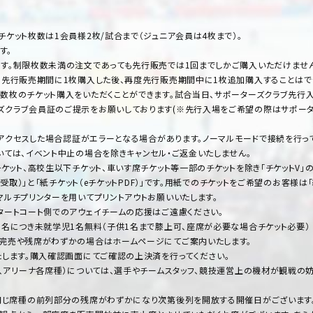
ケット枚数は1会員様2枚/試合まで（ジュニア会員は4枚まで）。
す。
す。制限枚数未満の注文であっても先行販売では1回までしかご購入いただけませ
、先行販売期間に1枚購入した後、再度先行販売期間中に1枚追加購入することはで
数枚のチケット購入をいただくことができます。試合当日、サポーターズクラブ先行
ズクラブ会員証のご提示をお願いしております(※先行入場をご希望の際はサポータ
にアクセスした場合認証がエラーとなる場合があります。ノーマルモードで接続を行っ
いては、イベント中止の場合を除きキャンセル・ご返金いたしません。
ケット、高校生以下チケット、車いす席チケット等一部のチケットを除き「チケットV」
受取）」と「紙チケット（eチケットPDF）」です。用紙でのチケットをご希望のお客様は「
マルチプリンターを用いてプリントアウトお願いいたします。
タートコート側でのアウェイチームの応援はご遠慮ください。
1名につき未就学児1名無料（子供1名まで膝上可、座席が必要な場合チケット必要）
。完売や残席がわずかの場合はホームページにてご案内いたします。
たします。購入確認画面にてご確認の上決済を行ってください。
ト、アリーナ各席種）については、選手やチームスタッフ、競技運営上の機材が観戦の
同じ席種の前列部分の残席がわずかになり次第後列を開放する開催日がございます