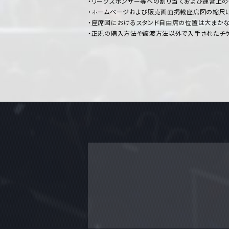
・リーグスポンサー等への割り当ておよび運営上の
・ホームページおよび販売画面掲載座席図の縮尺
・座席図におけるスタンド自由席の位置は大まかな
・正規の購入方法や譲渡方法以外で入手されたチケ