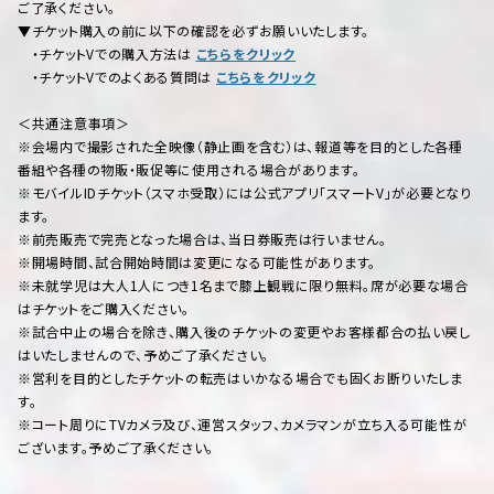
ご了承ください。
▼チケット購入の前に以下の確認を必ずお願いいたします。
・チケットVでの購入方法は
こちらをクリック
・チケットVでのよくある質問は
こちらをクリック
＜共通注意事項＞
※会場内で撮影された全映像（静止画を含む）は、報道等を目的とした各種
番組や各種の物販・販促等に使用される場合があります。
※モバイルIDチケット（スマホ受取）には公式アプリ「スマートV」が必要となり
ます。
※前売販売で完売となった場合は、当日券販売は行いません。
※開場時間、試合開始時間は変更になる可能性があります。
※未就学児は大人1人につき1名まで膝上観戦に限り無料。席が必要な場合
はチケットをご購入ください。
※試合中止の場合を除き、購入後のチケットの変更やお客様都合の払い戻し
はいたしませんので、予めご了承ください。
※営利を目的としたチケットの転売はいかなる場合でも固くお断りいたしま
す。
※コート周りにTVカメラ及び、運営スタッフ、カメラマンが立ち入る可能性が
ございます。予めご了承ください。