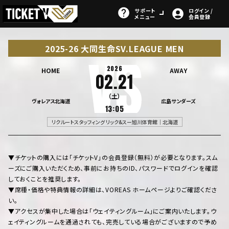
サポート
ログイン /
メニュー
会員登録
2025-26 大同生命SV.LEAGUE MEN
2026
HOME
AWAY
02.21
（土）
ヴォレアス北海道
広島サンダーズ
13:05
リクルートスタッフィング リック&スー旭川体育館｜北海道
▼チケットの購入には「チケットV」の会員登録（無料）が必要となります。スム
ーズにご購入いただくため、事前にお持ちのID、パスワードでログインを確認
しておくことを推奨します。
▼席種・価格や特典情報の詳細は、VOREAS ホームページよりご確認くださ
い。
▼アクセスが集中した場合は「ウェイティングルーム」にご案内いたします。ウ
ェイティングルームを通過されても、完売している場合がございますので予め