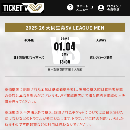
サポート
ログイン /
メニュー
会員登録
2025-26 大同生命SV.LEAGUE MEN
2026
HOME
AWAY
01.04
（日）
日本製鉄堺ブレイザーズ
東レアローズ静岡
13:05
日本製鉄堺体育館｜大阪府
※価格表に記載された金額は基準価格を表し、実際の購入時は価格表記載
の金額と異なる場合がございます。必ず確認画面にて購入価格を確認の上決
済を行ってください。
※正規の入手方法以外で購入、譲渡されたチケットについては当日入場いた
だけないなどのトラブルが発生いたします。トラブル発生時の対応もいたしか
ねますので不正転売などの利用は行わないでください。