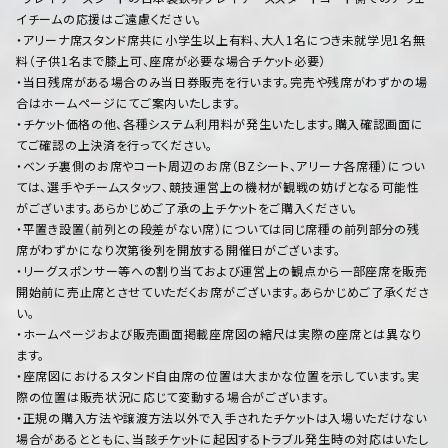
イチームの応援はご遠慮ください。
・アリーナ席スタンド席共に小学生以上有料、大人1名につき未就学児1名無
料（子供1名まで膝上可、座席が必要な場合チケット必要）
・当日残席がある場合のみ当日券販売を行います。完売や残席がわずかの場
合はホームページにてご案内いたします。
・チケット価格の他、各種システム利用料が発生いたします。購入確認画面に
てご確認の上決済を行ってください。
・ベンチ裏側のお席やコート周辺のお席（BZシート、アリーナ各席種）につい
ては、選手やチームスタッフ、競技運営上の機材が観戦の妨げとなる可能性
がございます。あらかじめご了承の上チケットをご購入ください。
・平置き設置（前列との段差がない席）については同じ席種の前列部分の残
席がわずかになり次第後列を開放する開催日がございます。
・リーグスポンサー等への割り当ておよび運営上の観点から一部座席を販売
開始前に売止席とさせていただくお席がございます。あらかじめご了承くださ
い。
・ホームページおよび販売画面掲載座席図の縮尺は実際の座席とは異なり
ます。
・座席図におけるスタンド自由席の位置は大まかな位置を示しています。実
際の位置は販売状況に応じて変動する場合がございます。
・正規の購入方法や譲渡方法以外で入手されたチケットは入場いただけない
場合があるとともに、当該チケットに起因するトラブル発生時の対応はいたし