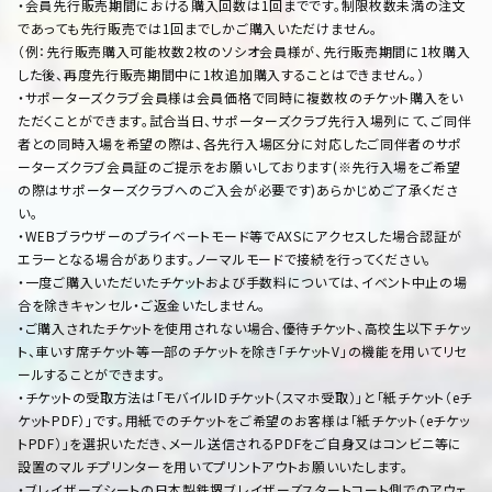
・会員先行販売期間における購入回数は1回までです。制限枚数未満の注文
であっても先行販売では1回までしかご購入いただけません。
（例：先行販売購入可能枚数2枚のソシオ会員様が、先行販売期間に1枚購入
した後、再度先行販売期間中に1枚追加購入することはできません。）
・サポーターズクラブ会員様は会員価格で同時に複数枚のチケット購入をい
ただくことができます。試合当日、サポーターズクラブ先行入場列にて、ご同伴
者との同時入場を希望の際は、各先行入場区分に対応したご同伴者のサポ
ーターズクラブ会員証のご提示をお願いしております(※先行入場をご希望
の際はサポーターズクラブへのご入会が必要です)あらかじめご了承くださ
い。
・WEBブラウザーのプライベートモード等でAXSにアクセスした場合認証が
エラーとなる場合があります。ノーマルモードで接続を行ってください。
・一度ご購入いただいたチケットおよび手数料については、イベント中止の場
合を除きキャンセル・ご返金いたしません。
・ご購入されたチケットを使用されない場合、優待チケット、高校生以下チケッ
ト、車いす席チケット等一部のチケットを除き「チケットV」の機能を用いてリセ
ールすることができます。
・チケットの受取方法は「モバイルIDチケット（スマホ受取）」と「紙チケット（eチ
ケットPDF）」です。用紙でのチケットをご希望のお客様は「紙チケット（eチケッ
トPDF）」を選択いただき、メール送信されるPDFをご自身又はコンビニ等に
設置のマルチプリンターを用いてプリントアウトお願いいたします。
・ブレイザーズシートの日本製鉄堺ブレイザーズスタートコート側でのアウェ