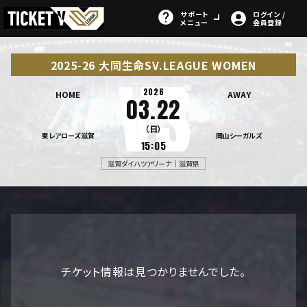
サポート
ログイン /
メニュー
会員登録
2025-26 大同生命SV.LEAGUE WOMEN
2026
HOME
AWAY
03.22
（日）
東レアローズ滋賀
岡山シーガルズ
15:05
滋賀ダイハツアリーナ｜滋賀県
チケット情報は見つかりませんでした。