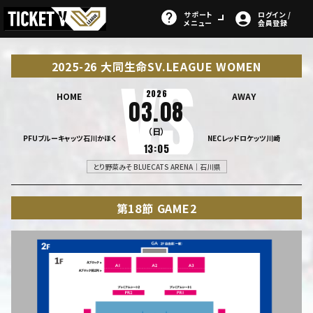
サポート
ログイン /
メニュー
会員登録
2025-26 大同生命SV.LEAGUE WOMEN
2026
HOME
AWAY
03.08
（日）
PFUブルーキャッツ石川かほく
NECレッドロケッツ川崎
13:05
とり野菜みそ BLUECATS ARENA｜石川県
第18節 GAME2