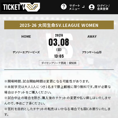
サポート
ログイン /
メニュー
会員登録
2025-26 大同生命SV.LEAGUE WOMEN
2026
HOME
AWAY
03.08
（日）
デンソーエアリービーズ
アランマーレ山形
13:05
ダイセンアリーナ西尾｜愛知県
※開場時間、試合開始時間は変更になる可能性があります。
※未就学児は大人1人につき1名まで膝上観戦に限り無料です。席が必要な
場合はチケットをご購入ください。
※試合中止の場合を除き、購入後のチケットの変更や払い戻しはいたしませ
んので、予めご了承ください。
※営利を目的としたチケットの転売はいかなる場合でも固くお断りいたしま
す。