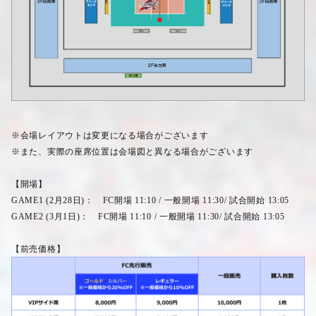
※会場レイアウトは変更になる場合がございます
※また、実際の座席位置は会場図と異なる場合がございます
【開場】
GAME1 (2
月
28
日
)
：
FC
開場
11:10 /
一般開場
11:30/
試合開始
13:05
GAME2 (3
月
1
日
)
：
FC
開場
11:10 /
一般開場
11:30/
試合開始
13:05
【前売価格】