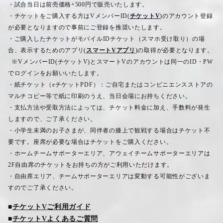
・試合当日は前売価格
+500
円で販売いたします。
・チケットをご購入する方は
V
メンバー
ID(
チケットV
)
のアカウント登録
が必要となりますので事前にご登録を推奨いたします。
・ご購入したチケットがモバイル
ID
チケット（スマホ受け取り）の場
合、表示するためのアプリ
(
スマートV
アプリ
)
の取得が必要となります。
※
V
メンバー
ID(
チケット
V)
とスマート
V
のアカウントは同一の
ID
・
PW
でログインをお願いいたします。
・紙チケット（
e
チケット
PDF
）：ご自宅またはコンビニエンスストアの
マルチコピー等で紙に印刷のうえ、当日会場にお持ちください。
・支払方法や受取方法によっては、チケット料金に加え、手数料が発生
しますので、ご了承ください。
・小学生未満のお子さまが、同伴者の膝上で観戦する場合はチケット不
要です。座席が必要な場合はチケットをご購入ください。
・ホームチームサポーターエリア、アウェイチームサポーターエリアは
2F
自由席のチケットをお持ちの方がご利用いただけます。
・自由席エリア、チームサポーターエリアは変動する可能性がございま
すのでご了承ください。
■
チケットV
ご利用ガイド
■
チケットV
よくあるご質問