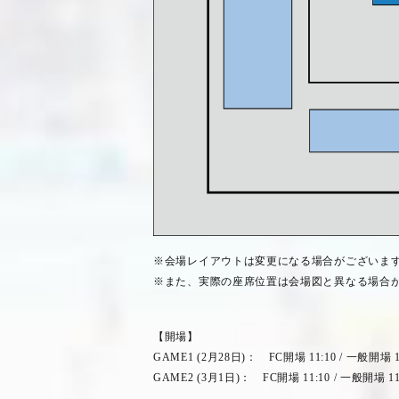
※会場レイアウトは変更になる場合がございま
※また、実際の座席位置は会場図と異なる場合
【開場】
GAME1 (2
月
28
日
)
：
FC
開場
11:10 /
一般開場
1
GAME2 (3
月
1
日
)
：
FC
開場
11:10 /
一般開場
11