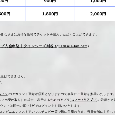
のみなさまはお得な価格でチケットを購入いただくことができます。
い
入会申込｜クインシーズ刈谷 (queenseis-tab.com)
返金はできません。
す。
。
ットV
)
のアカウント登録が必要となりますので事前にご登録を推奨いたします
スマホ受け取り）の場合、表示するためのアプリ
(
スマートV
アプリ
)
の取得が必
カウントは同一の
ID
・
PW
でログインをお願いいたします。
コンビニエンスストアのマルチコピー等で紙に印刷のうえ、当日会場にお持ち