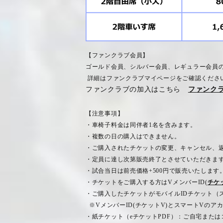
【ファンクラブ会員】
ゴールド会員、シルバー会員、レギュラー会員
詳細はファンクラブマイページをご確認くださ
ファンクラブの加入はこちら
ファンクラブ
【注意事項】
・車椅子料金は同伴者
1
名を含みます。
・複数の日の購入はできません。
・ご購入されたチケットの変更、キャンセル、
・定員に達し次第販売終了とさせていただきま
・試合当日は前売価格
+500
円で販売いたします
・チケットをご購入する方は
V
メンバー
ID(
チケ
・ご購入したチケットがモバイル
ID
チケット（
※
V
メンバー
ID(
チケット
V)
とスマート
V
のア
・紙チケット（
e
チケット
PDF
）：ご自宅または