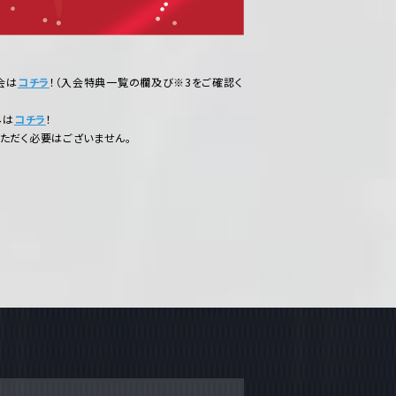
会は
コチラ
！（入会特典一覧の欄及び※3をご確認く
みは
コチラ
！
ただく必要はございません。