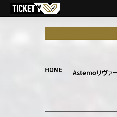
HOME
Astemoリヴ