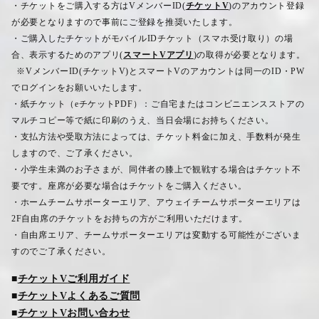
・チケットをご購入する方は
V
メンバー
ID(
チケットV
)
のアカウント登録
が必要となりますので事前にご登録を推奨いたします。
・ご購入したチケットがモバイル
ID
チケット（スマホ受け取り）の場
合、表示するためのアプリ
(
スマートV
アプリ
)
の取得が必要となります。
※
V
メンバー
ID(
チケット
V)
とスマート
V
のアカウントは同一の
ID
・
PW
でログインをお願いいたします。
・紙チケット（
e
チケット
PDF
）：ご自宅またはコンビニエンスストアの
マルチコピー等で紙に印刷のうえ、当日会場にお持ちください。
・支払方法や受取方法によっては、チケット料金に加え、手数料が発生
しますので、ご了承ください。
・小学生未満のお子さまが、同伴者の膝上で観戦する場合はチケット不
要です。座席が必要な場合はチケットをご購入ください。
・ホームチームサポーターエリア、アウェイチームサポーターエリアは
2F
自由席のチケットをお持ちの方がご利用いただけます。
・自由席エリア、チームサポーターエリアは変動する可能性がございま
すのでご了承ください。
■
チケットV
ご利用ガイド
■
チケットV
よくあるご質問
■
チケットV
お問い合わせ