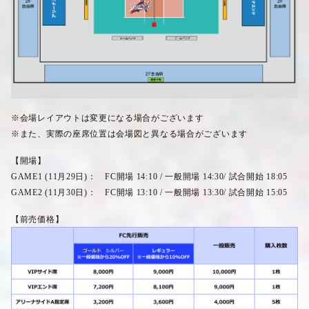
※会場レイアウトは変更になる場合がございます
※また、実際の座席位置は会場図と異なる場合がございます
【開場】
GAME1 (11
月
29
日
)
：
FC
開場
14:10 /
一般開場
14:30/
試合開始
18:05
GAME2 (11
月
30
日
)
：
FC
開場
13:10 /
一般開場
13:30/
試合開始
15:05
【前売価格】