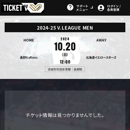
サポート
ログイン /
メニュー
会員登録
2024-25 V.LEAGUE MEN
2024
HOME
AWAY
10.20
（日）
長野GaRons
北海道イエロースターズ
12:00
須坂市市民体育館｜長野県
チケット情報は見つかりませんでした。