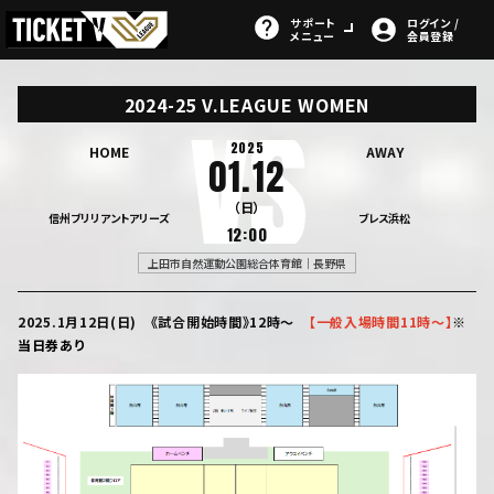
サポート
ログイン /
メニュー
会員登録
2024-25 V.LEAGUE WOMEN
2025
HOME
AWAY
01.12
（日）
信州ブリリアントアリーズ
ブレス浜松
12:00
上田市自然運動公園総合体育館｜長野県
2025.1月12日(日) 《試合開始時間》12時～
【
一般入場時間11時～】
※
当日券あり