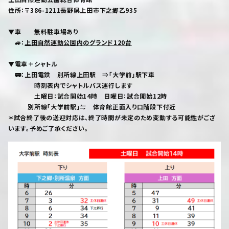
住所：〒386-1211長野県上田市下之郷乙935
▼車 無料駐車場あり
🚙：
上田自然運動公園内のグランド120台
▼電車＋シャトル
🚃：上田電鉄 別所線上田駅 ⇒「大学前」駅下車
時刻表内でシャトルバス運行します
土曜日：試合開始14時 日曜日：試合開始12時
別所線「大学前駅」⇋ 体育館正面入り口階段下付近
＊試合終了後の送迎対応は、終了時間が未定のため変動する可能性がござ
います。予めご了承ください。