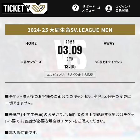
サポート
ログイン /
メニュー
会員登録
2024-25 大同生命SV.LEAGUE MEN
2025
HOME
AWAY
03.09
（日）
広島サンダーズ
VC長野トライデンツ
13:05
エフピコアリーナふくやま｜広島県
■チケット購入後のお客様のご都合でのキャンセル、座席、区分等の変更は
一切できません。
■未就学(小学生未満)のお子さまが、同伴者の膝上で観戦する場合はチケッ
ト不要です。座席が必要な場合はチケットをご購入ください。
■再入場可能です。