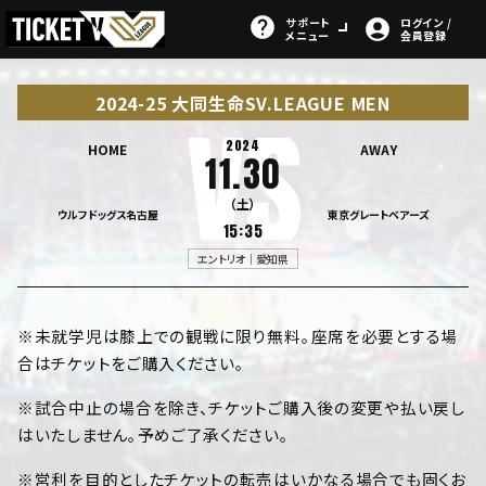
サポート
ログイン /
メニュー
会員登録
2024-25 大同生命SV.LEAGUE MEN
2024
HOME
AWAY
11.30
（土）
ウルフドッグス名古屋
東京グレートベアーズ
15:35
エントリオ｜愛知県
※未就学児は膝上での観戦に限り無料。座席を必要とする場
合はチケットをご購入ください。
※試合中止の場合を除き、チケットご購入後の変更や払い戻し
はいたしません。予めご了承ください。
※営利を目的としたチケットの転売はいかなる場合でも固くお