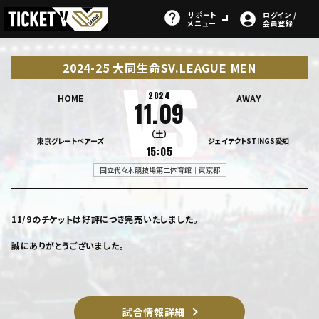
サポート
ログイン /
メニュー
会員登録
2024-25 大同生命SV.LEAGUE MEN
2024
HOME
AWAY
11.09
（土）
東京グレートベアーズ
ジェイテクトSTINGS愛知
15:05
国立代々木競技場第二体育館｜東京都
11/9のチケットは好評につき完売いたしました。
誠にありがとうございました。
試合情報詳細