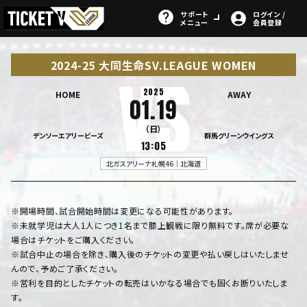
サポート
ログイン /
メニュー
会員登録
2024-25 大同生命SV.LEAGUE WOMEN
2025
HOME
AWAY
01.19
（日）
デンソーエアリービーズ
群馬グリーンウイングス
13:05
北ガスアリーナ札幌46｜北海道
※開場時間、試合開始時間は変更になる可能性があります。
※未就学児は大人1人につき1名まで膝上観戦に限り無料です。席が必要な
場合はチケットをご購入ください。
※試合中止の場合を除き、購入後のチケットの変更や払い戻しはいたしませ
んので、予めご了承ください。
※営利を目的としたチケットの転売はいかなる場合でも固くお断りいたしま
す。