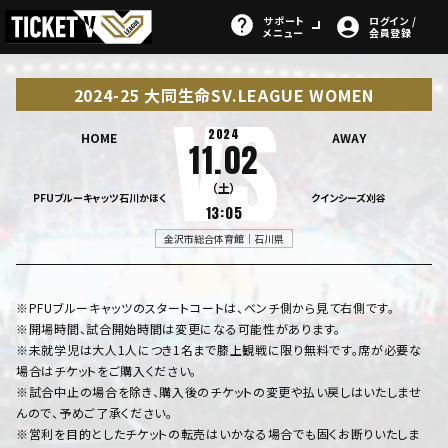
サポート
ログイン /
メニュー
会員登録
2024-25 大同生命SV.LEAGUE WOMEN
2024
HOME
AWAY
11.02
（土）
PFUブルーキャッツ石川かほく
クインシーズ刈谷
13:05
金沢市総合体育館｜石川県
※PFUブルーキャッツのスタートコートは、ベンチ側から見て右側です。
※開場時間、試合開始時間は変更になる可能性があります。
※未就学児は大人1人につき1名まで膝上観戦に限り無料です。席が必要な
場合はチケットをご購入ください。
※試合中止の場合を除き、購入後のチケットの変更や払い戻しはいたしませ
んので、予めご了承ください。
※営利を目的としたチケットの転売はいかなる場合でも固くお断りいたしま