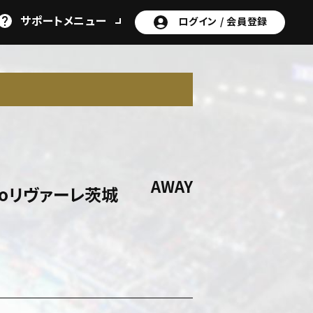
サポート
メニュー
ログイン /
会員登録
N
AWAY
moリヴァーレ茨城