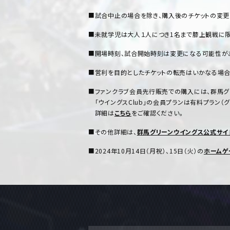
■試合中止の場合を除き、購入後のチケットの変更
■未就学児は大人１人につき1名まで膝上観戦に限
■開場時刻、試合開始時刻は変更になる可能性が
■営利を目的としたチケットの転売はいかなる場合
■ファンクラブ会員先行販売での購入には、群馬グリ
「ウイングスClub」の会員プランは有料プラン（グリ
詳細は
こちら
をご確認ください。
■その他詳細は、
群馬グリーンウイングス公式サイ
■2024年10月14日（月祝）、15日（火）の
ホームゲ