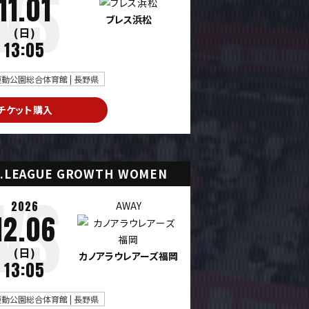
11.01
ブレス浜松
(日)
13:05
動公園総合体育館 | 長野県
チケット購入
.LEAGUE GROWTH WOMEN
2026
AWAY
12.06
(日)
カノアラウレアーズ福岡
13:05
動公園総合体育館 | 長野県