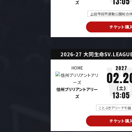
13:05
ズ
上田市自然運動公園総合体育
チケット購
2026-27 大同生命SV.LEAG
2027
HOME
02.2
(土)
信州ブリリアントアリー
13:05
ズ
ことぶきアリーナ千曲 
チケット購