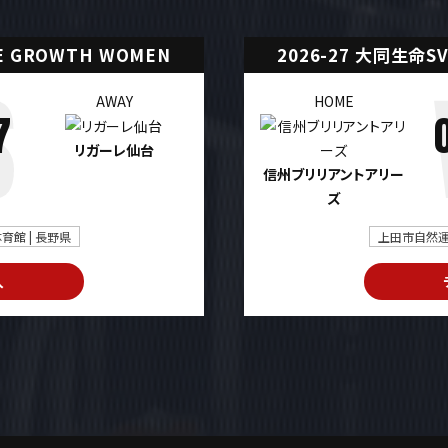
UE GROWTH WOMEN
2026-27 大同生命SV
AWAY
HOME
7
リガーレ仙台
信州ブリリアントアリー
ズ
館 | 長野県
上田市自然運
入