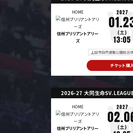
2027
HOME
01.2
(土)
信州ブリリアントアリー
13:05
ズ
上田市自然運動公園総合体育
チケット購
2026-27 大同生命SV.LEAG
2027
HOME
02.0
(土)
信州ブリリアントアリー