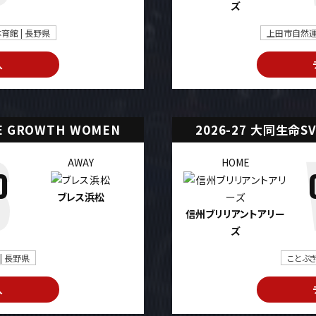
ズ
館 | 長野県
上田市自然運
入
UE GROWTH WOMEN
2026-27 大同生命SV
AWAY
HOME
0
ブレス浜松
信州ブリリアントアリー
ズ
| 長野県
ことぶき
入