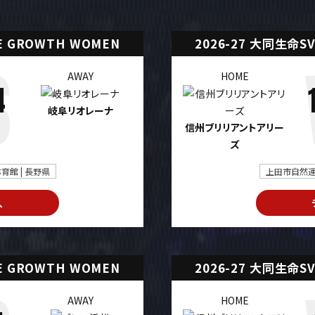
UE GROWTH WOMEN
2026-27 大同生命SV
AWAY
HOME
4
岐阜リオレーナ
信州ブリリアントアリー
ズ
館 | 長野県
上田市自然運
入
UE GROWTH WOMEN
2026-27 大同生命SV
AWAY
HOME