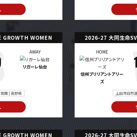
入
UE GROWTH WOMEN
2026-27 大同生命SV
AWAY
HOME
9
リガーレ仙台
信州ブリリアントアリー
ズ
館 | 長野県
上田市自然運
入
UE GROWTH WOMEN
2026-27 大同生命SV