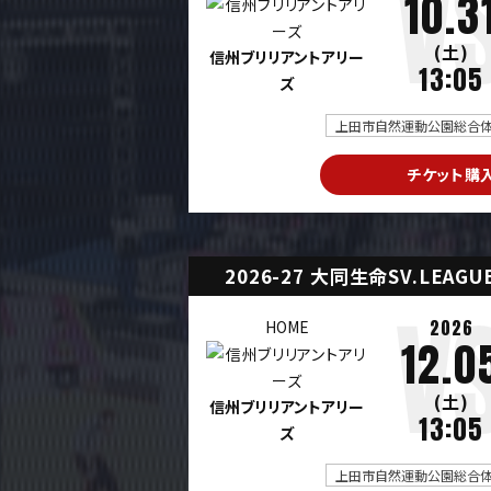
10.3
(土)
信州ブリリアントアリー
13:05
ズ
上田市自然運動公園総合体育
チケット購
2026-27 大同生命SV.LEAG
2026
HOME
12.0
(土)
信州ブリリアントアリー
13:05
ズ
上田市自然運動公園総合体育