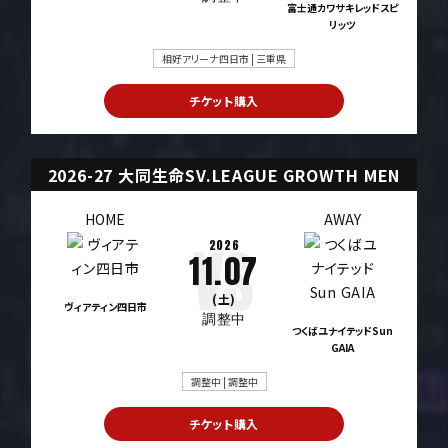
富士通カワサキレッドスピ
リッツ
相好アリーナ四日市 | 三重県
チケット購入
2026-27 大同生命SV.LEAGUE GROWTH MEN
HOME
AWAY
2026
11.07
(土)
ヴィアティン四日市
調整中
つくばユナイテッドSun
GAIA
調整中 | 調整中
チケット購入