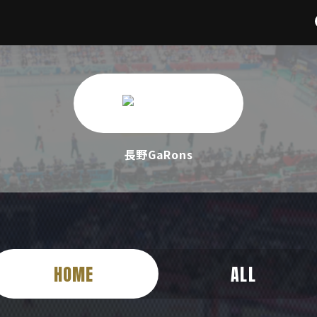
長野GaRons
HOME
ALL