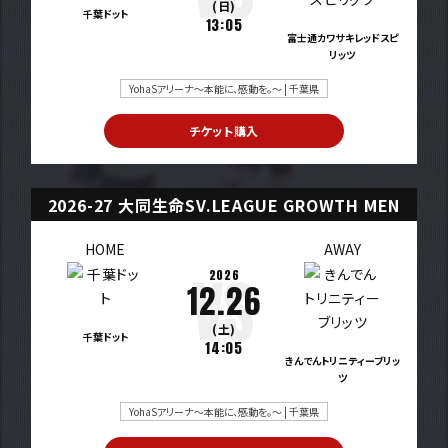
(日)
千葉ドット
13:05
富士通カワサキレッドスピ
リッツ
YohaSアリーナ～本能に、感動を。～ | 千葉県
チケット購入
2026-27 大同生命SV.LEAGUE GROWTH MEN
HOME
AWAY
2026
12.26
(土)
千葉ドット
14:05
きんでんトリニティーブリッ
ツ
YohaSアリーナ～本能に、感動を。～ | 千葉県