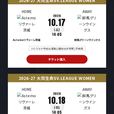
2026-27 大同生命SV.LEAGUE WOMEN
HOME
AWAY
2026
10.17
(土)
14:05
Astemoリヴァーレ茨城
群馬グリーンウイングス
ひたちなか市総合運動公園総合体育館 | 茨城県
チケット購入
2026-27 大同生命SV.LEAGUE WOMEN
HOME
AWAY
2026
10.18
(日)
14:05