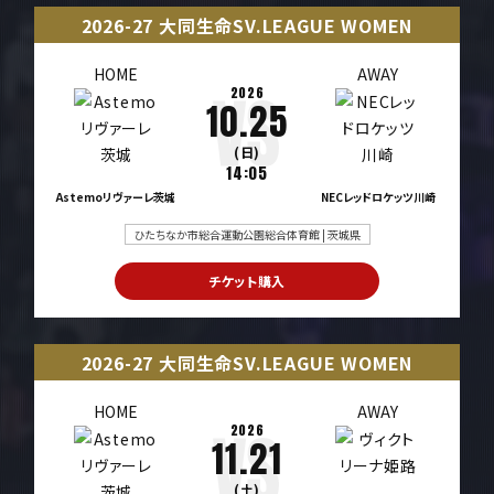
2026-27 大同生命SV.LEAGUE WOMEN
HOME
AWAY
2026
10.25
(日)
14:05
Astemoリヴァーレ茨城
NECレッドロケッツ川崎
ひたちなか市総合運動公園総合体育館 | 茨城県
チケット購入
2026-27 大同生命SV.LEAGUE WOMEN
HOME
AWAY
2026
11.21
(土)