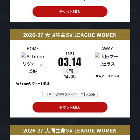
チケット購入
2026-27 大同生命SV.LEAGUE WOMEN
HOME
AWAY
2027
03.14
(日)
14:05
大阪マーヴェラス
Astemoリヴァーレ茨城
日立市池の川さくらアリーナ | 茨城県
チケット購入
2026-27 大同生命SV.LEAGUE WOMEN