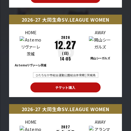
2026-27 大同生命SV.LEAGUE WOMEN
HOME
AWAY
2026
12.27
(日)
14:05
岡山シーガルズ
Astemoリヴァーレ茨城
ひたちなか市総合運動公園総合体育館 | 茨城県
チケット購入
2026-27 大同生命SV.LEAGUE WOMEN
HOME
AWAY
2027