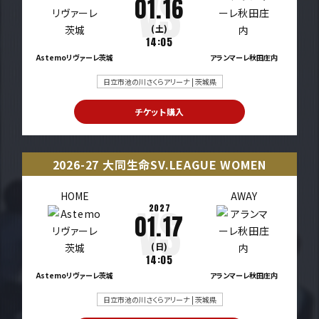
01.16
(土)
14:05
Astemoリヴァーレ茨城
アランマーレ秋田庄内
日立市池の川さくらアリーナ | 茨城県
チケット購入
2026-27 大同生命SV.LEAGUE WOMEN
HOME
AWAY
2027
01.17
(日)
14:05
Astemoリヴァーレ茨城
アランマーレ秋田庄内
日立市池の川さくらアリーナ | 茨城県