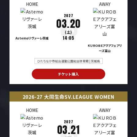
HOME
AWAY
2027
03.20
(土)
14:05
Astemoリヴァーレ茨城
ＫＵＲＯＢＥアクアフェアリ
ーズ富山
ひたちなか市総合運動公園総合体育館 | 茨城県
チケット購入
2026-27 大同生命SV.LEAGUE WOMEN
HOME
AWAY
2027
03.21