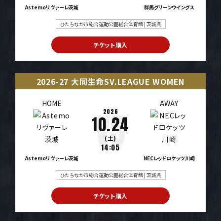
Astemoリヴァーレ茨城
群馬グリーンウイングス
ひたちなか市総合運動公園総合体育館 | 茨城県
チケット購入
2026-27 大同生命SV.LEAGUE WOMEN
HOME
AWAY
2026
10.24
(土)
14:05
Astemoリヴァーレ茨城
NECレッドロケッツ川崎
ひたちなか市総合運動公園総合体育館 | 茨城県
チケット購入