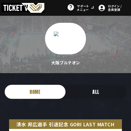
サポート
ログイン /
メニュー
会員登録
大阪ブルテオン
HOME
ALL
清水 邦広選手 引退記念 GORI LAST MATCH